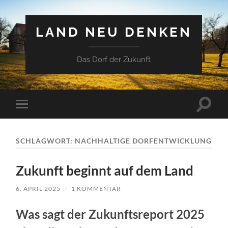
LAND NEU DENKEN
Das Dorf der Zukunft
Suchfe
Mobile-
ein-/a
Menü
ein-/ausblenden
SCHLAGWORT:
NACHHALTIGE DORFENTWICKLUNG
Zukunft beginnt auf dem Land
6. APRIL 2025
/
1 KOMMENTAR
Was sagt der Zukunftsreport 2025