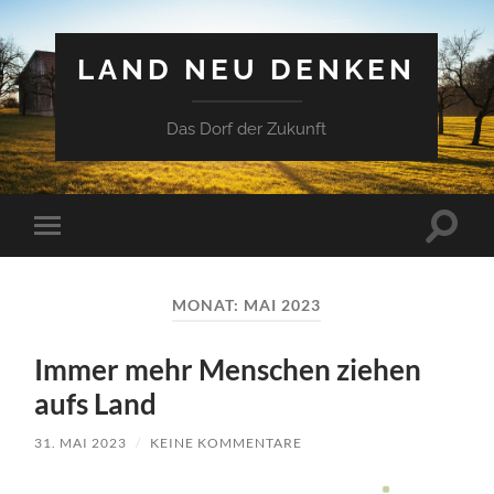
LAND NEU DENKEN
Das Dorf der Zukunft
Suchfe
Mobile-
ein-/a
Menü
ein-/ausblenden
MONAT:
MAI 2023
Immer mehr Menschen ziehen
aufs Land
31. MAI 2023
/
KEINE KOMMENTARE