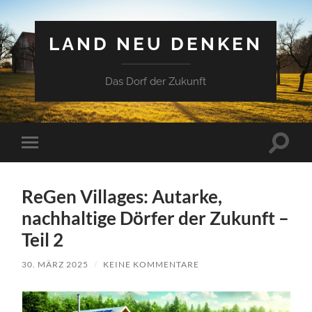
LAND NEU DENKEN
Das Dorf der Zukunft
Suchfe
Mobile-
ein-/a
Menü
ein-/ausblenden
ReGen Villages: Autarke,
nachhaltige Dörfer der Zukunft –
Teil 2
30. MÄRZ 2025
/
KEINE KOMMENTARE