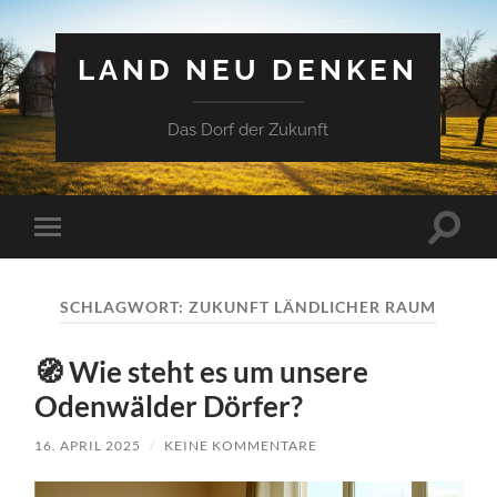
LAND NEU DENKEN
Das Dorf der Zukunft
Suchfe
Mobile-
ein-/a
Menü
ein-/ausblenden
SCHLAGWORT:
ZUKUNFT LÄNDLICHER RAUM
🧭 Wie steht es um unsere
Odenwälder Dörfer?
16. APRIL 2025
/
KEINE KOMMENTARE